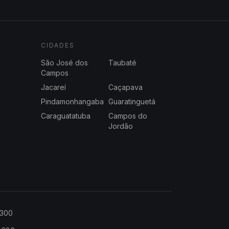
CIDADES
São José dos
Taubaté
Campos
Jacareí
Caçapava
Pindamonhangaba
Guaratinguetá
Caraguatatuba
Campos do
Jordão
2300