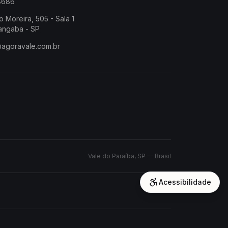
-8686
o Moreira, 505 - Sala 1
angaba - SP
@agoravale.com.br
Vale do Paraíba, SP — Brasil
Acessibilidade