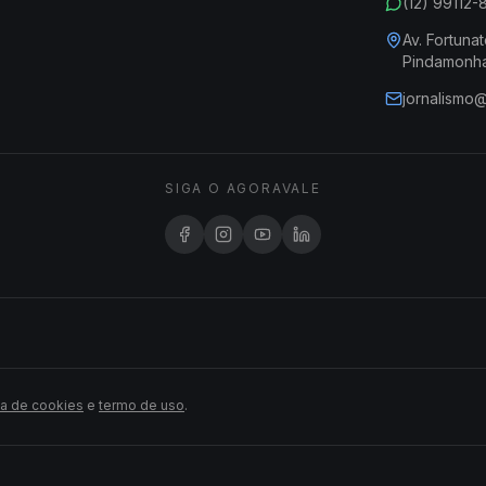
(12) 99112
Av. Fortunat
Pindamonh
jornalismo
SIGA O AGORAVALE
ca de cookies
e
termo de uso
.