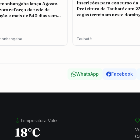
Inscrições para concurso da
amonhangaba lança Agosto
Prefeitura de Taubaté com 2
 com reforço da rede de
vagas terminam neste doming
ção e mais de 540 dias sem
icídio
monhangaba
Taubaté
WhatsApp
Facebook
Temperatura Vale
18°C
Vo
Ca