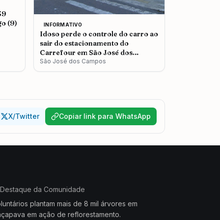
39
o (9)
INFORMATIVO
Idoso perde o controle do carro ao
sair do estacionamento do
Carrefour em São José dos
Campos
São José dos Campos
X/Twitter
Copiar link para WhatsApp
Destaque da Comunidade
luntários plantam mais de 8 mil árvores em
çapava em ação de reflorestamento.