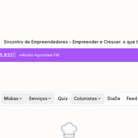
tro de Empreendedores – Empreender e Crescer: o que todo em
5,832
|
|
Rádio AgoraVale FM
Mídias
Serviços
Quiz
Colunistas
DiaDe
Feed