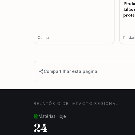
Pind
Lilás
prote
femin
Cunha
Pinda
Compartilhar esta página
RELATÓRIO DE IMPACTO REGIONAL
Matérias Hoje
24