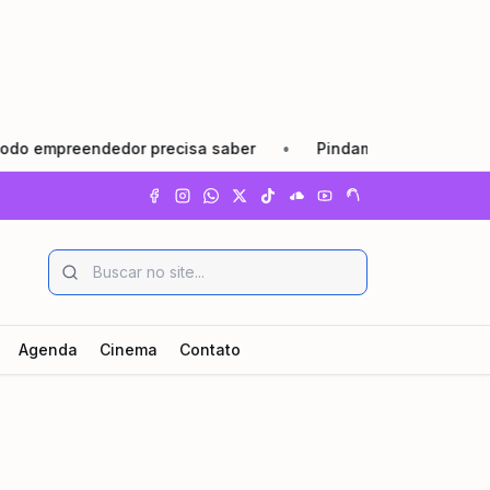
preendedor precisa saber
•
Pindamonhangaba lança Agosto 
Agenda
Cinema
Contato