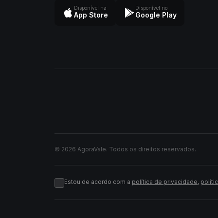
Disponível na
Disponível no
App Store
Google Play
© 2026 AgoraVale. Todos os direitos reservados.
Estou de acordo com a
política de privacidade
,
políti