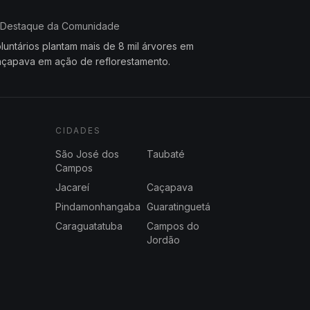
Destaque da Comunidade
luntários plantam mais de 8 mil árvores em
çapava em ação de reflorestamento.
CIDADES
São José dos
Taubaté
Campos
Jacareí
Caçapava
Pindamonhangaba
Guaratinguetá
Caraguatatuba
Campos do
Jordão