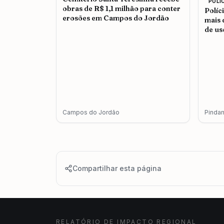
POLI
obras de R$ 1,1 milhão para conter
Políc
erosões em Campos do Jordão
mais 
de us
adul
Campos do Jordão
Pinda
Compartilhar esta página
RELATÓRIO DE IMPACTO REGIONAL