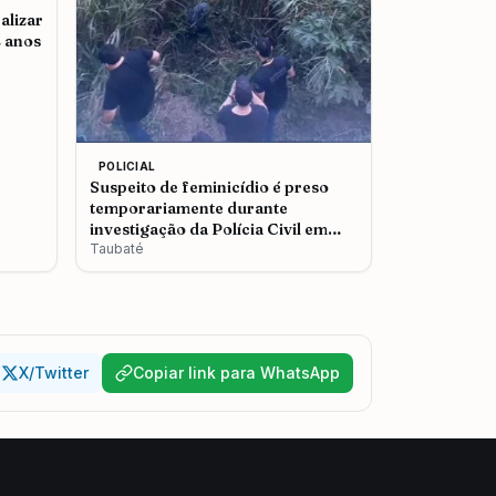
alizar
2 anos
POLICIAL
Suspeito de feminicídio é preso
temporariamente durante
investigação da Polícia Civil em
Taubaté
Taubaté
X/Twitter
Copiar link para WhatsApp