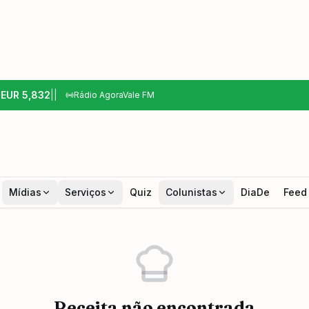
6
EUR
5,832
|
|
Rádio AgoraVale FM
Mídias
Serviços
Quiz
Colunistas
DiaDe
Feed
Receita não encontrada