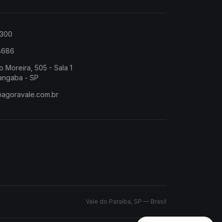
2300
-8686
o Moreira, 505 - Sala 1
angaba - SP
@agoravale.com.br
Vale do Paraíba, SP — Brasil