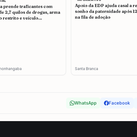
CIAL
Apoio da EDP ajuda casal a re
ia prende traficantes com
sonho da paternidade após 1
de 2,7 quilos de drogas, arma
na fila de adoção
o restrito e veículo
terado em Pindamonhangaba
monhangaba
Santa Branca
WhatsApp
Facebook