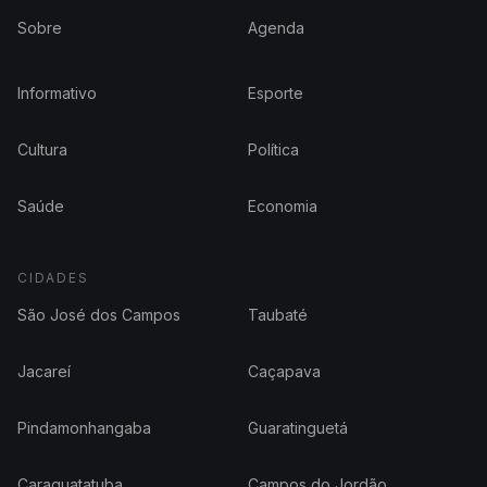
Sobre
Agenda
Informativo
Esporte
Cultura
Política
Saúde
Economia
CIDADES
São José dos Campos
Taubaté
Jacareí
Caçapava
Pindamonhangaba
Guaratinguetá
Caraguatatuba
Campos do Jordão