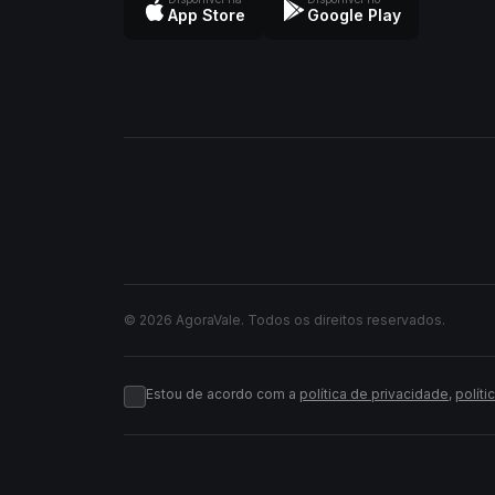
App Store
Google Play
© 2026 AgoraVale. Todos os direitos reservados.
Estou de acordo com a
política de privacidade
,
políti