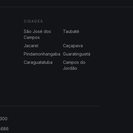
CIDADES
São José dos
Taubaté
Campos
Jacareí
Caçapava
Pindamonhangaba
Guaratinguetá
Caraguatatuba
Campos do
Jordão
2300
-8686