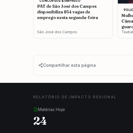
CONCURSOS & EMPREGO
PAT de São José dos Campos
POLI
disponibiliza 854 vagas de
Mulhe
emprego nesta segunda-feira
Câmar
guard
São José dos Campos
Tauba
Compartilhar esta página
RELATÓRIO DE IMPACTO REGIONAL
Matérias Hoje
24