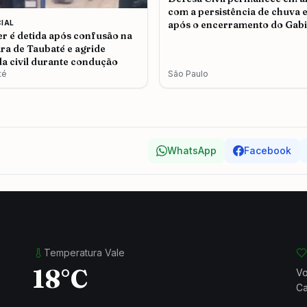
com a persistência de chuva e
CIAL
após o encerramento do Gabi
r é detida após confusão na
de Crise em São Paulo
a de Taubaté e agride
a civil durante condução
té
São Paulo
WhatsApp
Facebook
Temperatura Vale
18°C
Vo
Ca