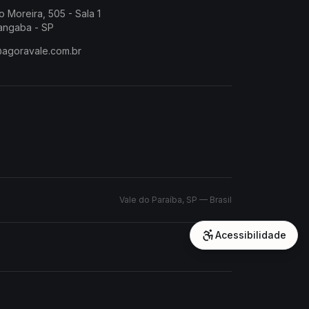
o Moreira, 505 - Sala 1
angaba - SP
@agoravale.com.br
Vale do Paraíba, SP — Brasil
Acessibilidade