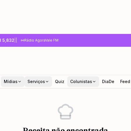
R
5,832
|
|
Rádio AgoraVale FM
Mídias
Serviços
Quiz
Colunistas
DiaDe
Feed
Receita não encontrada