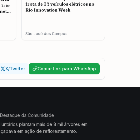
frota de 32 veículos elétricos no
 frio
Rio Innovation Week
nete
São José dos Campos
X/Twitter
Copiar link para WhatsApp
Destaque da Comunidade
luntários plantam mais de 8 mil árvores em
çapava em ação de reflorestamento.