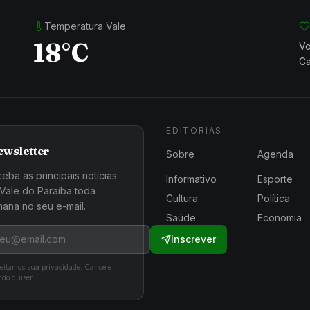
Temperatura Vale
18°C
Vo
Ca
EDITORIAS
ewsletter
Sobre
Agenda
eba as principais notícias
Informativo
Esporte
Vale do Paraíba toda
Cultura
Política
ana no seu e-mail.
Saúde
Economia
Inscrever
eitamos sua privacidade. Cancele
do quiser.