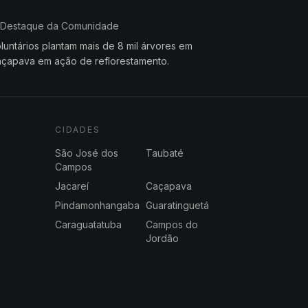
Destaque da Comunidade
luntários plantam mais de 8 mil árvores em
çapava em ação de reflorestamento.
CIDADES
São José dos
Taubaté
Campos
Jacareí
Caçapava
Pindamonhangaba
Guaratinguetá
Caraguatatuba
Campos do
Jordão