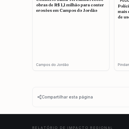
POLI
obras de R$ 1,1 milhão para conter
Políc
erosões em Campos do Jordão
mais 
de us
adul
Campos do Jordão
Pinda
Compartilhar esta página
RELATÓRIO DE IMPACTO REGIONAL