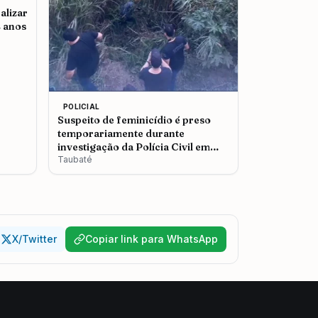
alizar
2 anos
POLICIAL
Suspeito de feminicídio é preso
temporariamente durante
investigação da Polícia Civil em
Taubaté
Taubaté
X/Twitter
Copiar link para WhatsApp