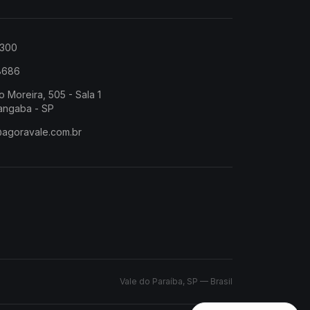
2300
-8686
o Moreira, 505 - Sala 1
angaba - SP
@agoravale.com.br
Vale do Paraíba, SP — Brasil