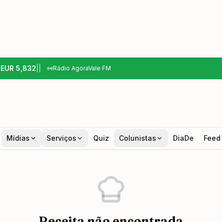
6
EUR
5,832
|
|
Rádio AgoraVale FM
Mídias
Serviços
Quiz
Colunistas
DiaDe
Feed
Receita não encontrada