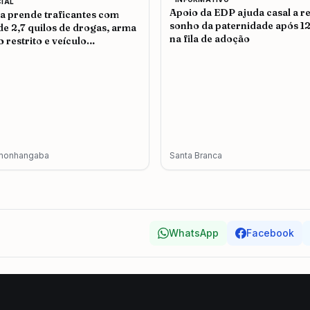
CIAL
Apoio da EDP ajuda casal a re
ia prende traficantes com
sonho da paternidade após 1
de 2,7 quilos de drogas, arma
na fila de adoção
o restrito e veículo
terado em Pindamonhangaba
monhangaba
Santa Branca
WhatsApp
Facebook