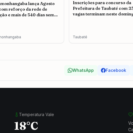
Inscrições para concurso da
amonhangaba lança Agosto
Prefeitura de Taubaté com 2
 com reforço da rede de
vagas terminam neste doming
ção e mais de 540 dias sem
icídio
monhangaba
Taubaté
WhatsApp
Facebook
Temperatura Vale
18°C
Vo
Ca