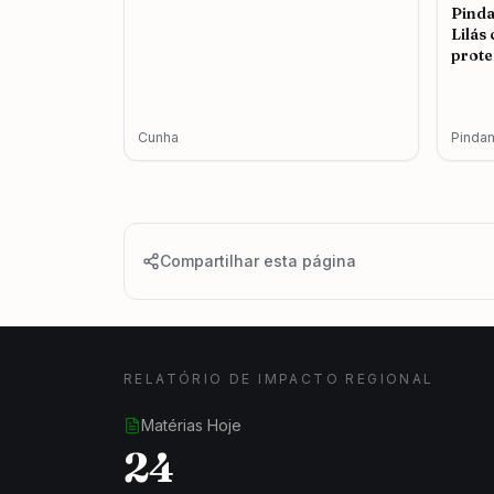
Pind
Lilás
prote
femin
Cunha
Pinda
Compartilhar esta página
RELATÓRIO DE IMPACTO REGIONAL
Matérias Hoje
24