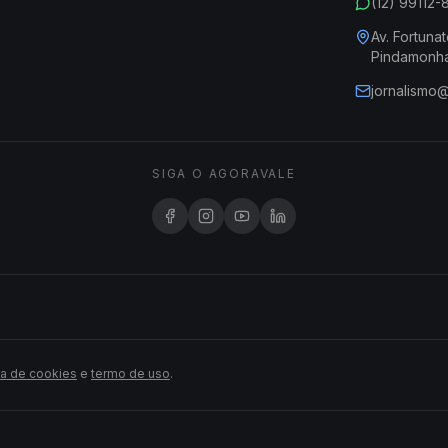
(12) 99112
Av. Fortunat
Pindamonh
jornalismo
SIGA O AGORAVALE
ca de cookies
e
termo de uso
.