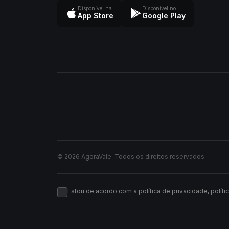
Disponível na
Disponível no
App Store
Google Play
© 2026 AgoraVale. Todos os direitos reservados.
Estou de acordo com a
política de privacidade
,
políti