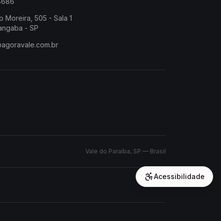
-8686
o Moreira, 505 - Sala 1
angaba - SP
@agoravale.com.br
Vale do Paraíba, SP — Brasil
Acessibilidade