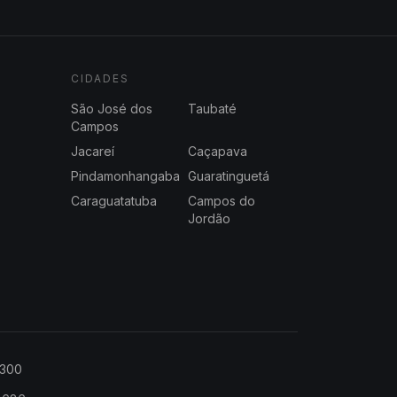
CIDADES
São José dos
Taubaté
Campos
Jacareí
Caçapava
Pindamonhangaba
Guaratinguetá
Caraguatatuba
Campos do
Jordão
2300