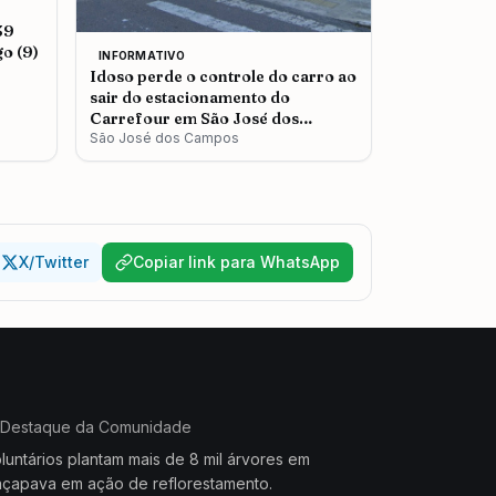
39
o (9)
INFORMATIVO
Idoso perde o controle do carro ao
sair do estacionamento do
Carrefour em São José dos
Campos
São José dos Campos
X/Twitter
Copiar link para WhatsApp
Destaque da Comunidade
luntários plantam mais de 8 mil árvores em
çapava em ação de reflorestamento.