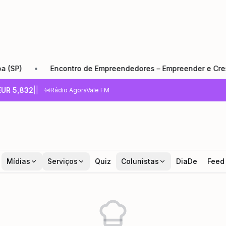
)
•
Encontro de Empreendedores – Empreender e Crescer: 
EUR
5,832
|
|
Rádio AgoraVale FM
Mídias
Serviços
Quiz
Colunistas
DiaDe
Feed