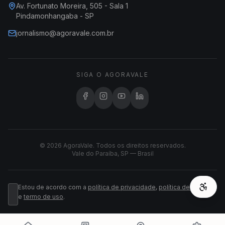
Av. Fortunato Moreira, 505 - Sala 1
Pindamonhangaba - SP
jornalismo@agoravale.com.br
SIGA O AGORAVALE
© 2026 AgoraVale. Todos os direitos reservados.
Vale do Paraíba, SP — Brasil
Estou de acordo com a
política de privacidade
,
política de cookies
e
termo de uso
.