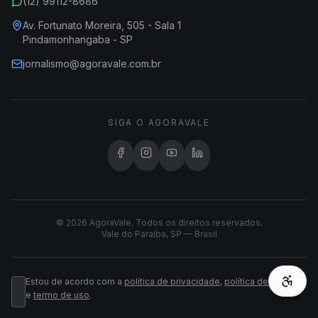
(12) 99112-8686
Av. Fortunato Moreira, 505 - Sala 1
Pindamonhangaba - SP
jornalismo@agoravale.com.br
SIGA O AGORAVALE
© 2026 AgoraVale. Todos os direitos reservados.
Vale do Paraíba, SP — Brasil
Estou de acordo com a
política de privacidade
,
política de cookies
e
termo de uso
.