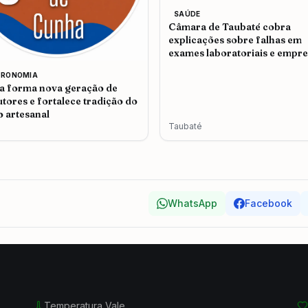
SAÚDE
Câmara de Taubaté cobra
explicações sobre falhas em
exames laboratoriais e empr
admite problemas no atendi
TRONOMIA
 forma nova geração de
tores e fortalece tradição do
o artesanal
Taubaté
WhatsApp
Facebook
Temperatura Vale