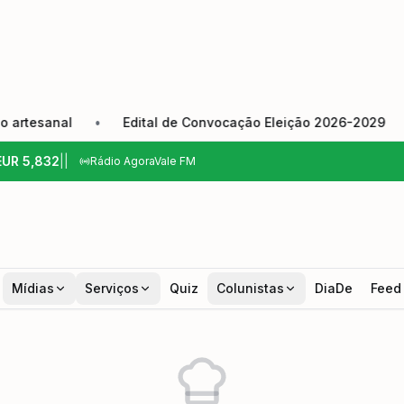
tesanal
•
Edital de Convocação Eleição 2026-2029
•
EUR
5,832
|
|
Rádio AgoraVale FM
Mídias
Serviços
Quiz
Colunistas
DiaDe
Feed