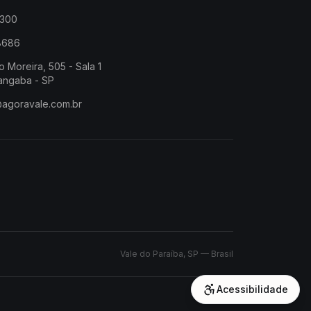
2300
-8686
o Moreira, 505 - Sala 1
angaba - SP
@agoravale.com.br
Vale do Paraíba, SP — Brasil
Acessibilidade