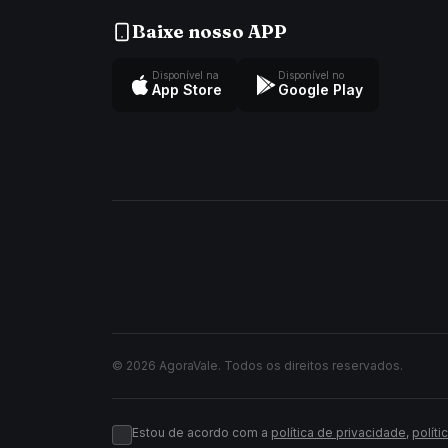
Baixe nosso APP
Disponível na
Disponível no
App Store
Google Play
© 2026 AgoraVale. Todos os direitos reservados.
Estou de acordo com a
política de privacidade
,
políti