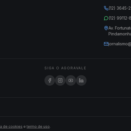
(12) 3645-
(12) 99112
Av. Fortunat
Pindamonh
jornalismo
SIGA O AGORAVALE
ca de cookies
e
termo de uso
.