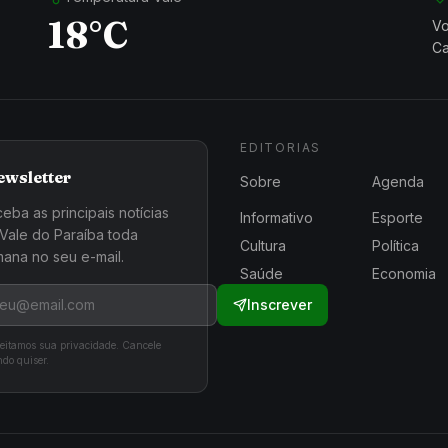
18°C
Vo
Ca
EDITORIAS
ewsletter
Sobre
Agenda
eba as principais notícias
Informativo
Esporte
Vale do Paraíba toda
Cultura
Política
ana no seu e-mail.
Saúde
Economia
Inscrever
eitamos sua privacidade. Cancele
do quiser.