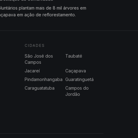
luntários plantam mais de 8 mil árvores em
çapava em ação de reflorestamento.
CIDADES
São José dos
Taubaté
Campos
Jacareí
Caçapava
Pindamonhangaba
Guaratinguetá
Caraguatatuba
Campos do
Jordão