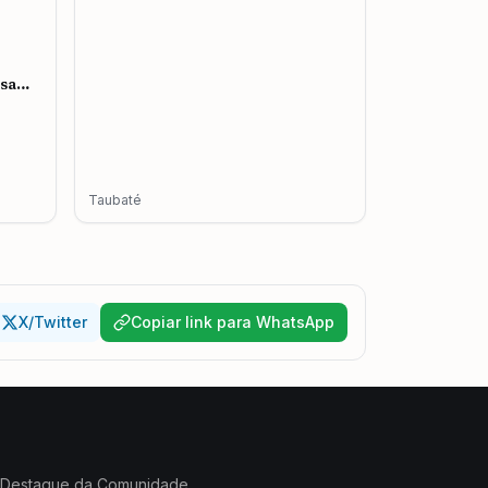
esa
mento
Taubaté
X/Twitter
Copiar link para WhatsApp
Destaque da Comunidade