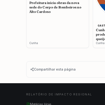
Prefeitura inicia obras da nova
sede do Corpo de Bombeiros no
Alto Cardoso
GAS
Cunha
produ
queij
Cunha
Cunha
Compartilhar esta página
RELATÓRIO DE IMPACTO REGIONAL
Matérias Hoje