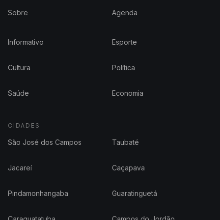
Sobre
Agenda
Informativo
Esporte
Cultura
Política
Saúde
Economia
CIDADES
São José dos Campos
Taubaté
Jacareí
Caçapava
Pindamonhangaba
Guaratinguetá
Caraguatatuba
Campos do Jordão