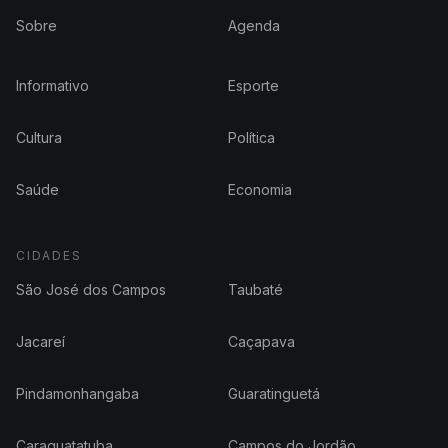
Sobre
Agenda
Informativo
Esporte
Cultura
Política
Saúde
Economia
CIDADES
São José dos Campos
Taubaté
Jacareí
Caçapava
Pindamonhangaba
Guaratinguetá
Caraguatatuba
Campos do Jordão