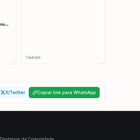
esa
mento
Taubaté
X/Twitter
Copiar link para WhatsApp
Destaque da Comunidade