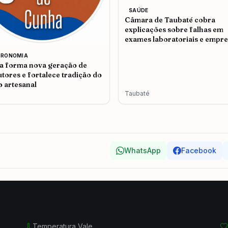
SAÚDE
Câmara de Taubaté cobra
explicações sobre falhas em
exames laboratoriais e empr
admite problemas no atendi
TRONOMIA
 forma nova geração de
tores e fortalece tradição do
o artesanal
Taubaté
WhatsApp
Facebook
Temperatura Vale