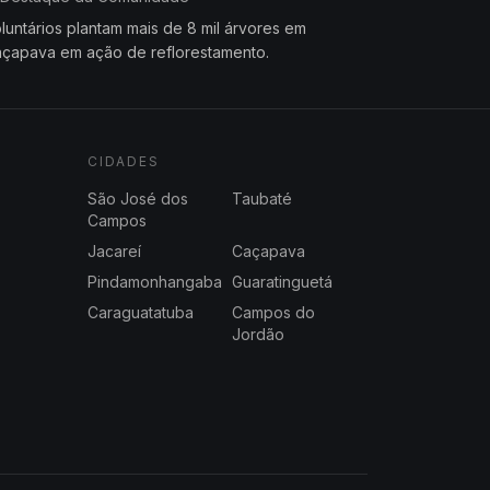
luntários plantam mais de 8 mil árvores em
çapava em ação de reflorestamento.
CIDADES
São José dos
Taubaté
Campos
Jacareí
Caçapava
Pindamonhangaba
Guaratinguetá
Caraguatatuba
Campos do
Jordão