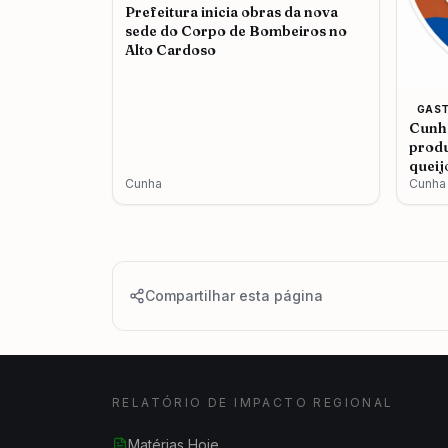
Prefeitura inicia obras da nova
sede do Corpo de Bombeiros no
Alto Cardoso
GAS
Cunha
produ
queij
Cunha
Cunha
Compartilhar esta página
RELATÓRIO DE IMPACTO REGIONAL
Matérias Hoje