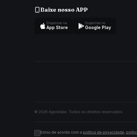
Baixe nosso APP
Disponível na
Disponível no
App Store
Google Play
© 2026 AgoraVale. Todos os direitos reservados.
Estou de acordo com a
política de privacidade
,
políti