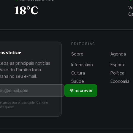
18°C
Vo
Ca
EDITORIAS
ewsletter
Sobre
Agenda
eba as principais notícias
Informativo
Esporte
Vale do Paraíba toda
Cultura
Política
ana no seu e-mail.
Saúde
Economia
Inscrever
eitamos sua privacidade. Cancele
do quiser.