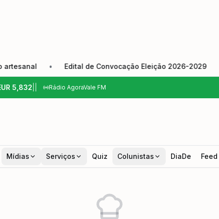
esanal
•
Edital de Convocação Eleição 2026-2029
•
C
EUR
5,832
|
|
Rádio AgoraVale FM
Mídias
Serviços
Quiz
Colunistas
DiaDe
Feed