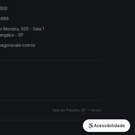
2300
-8686
o Moreira, 505 - Sala 1
angaba - SP
@agoravale.com.br
Vale do Paraíba, SP — Brasil
Acessibilidade