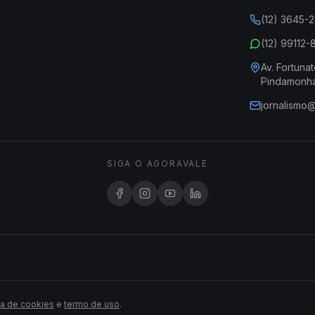
(12) 3645-
(12) 99112
Av. Fortunat
Pindamonh
jornalismo
SIGA O AGORAVALE
ca de cookies
e
termo de uso
.