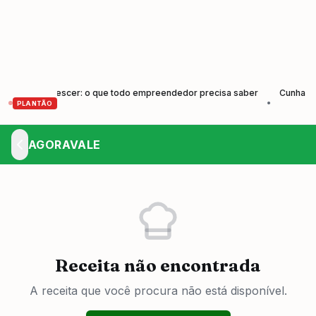
er e Crescer: o que todo empreendedor precisa saber
Cunha forma n
•
PLANTÃO
AGORAVALE
Receita não encontrada
A receita que você procura não está disponível.