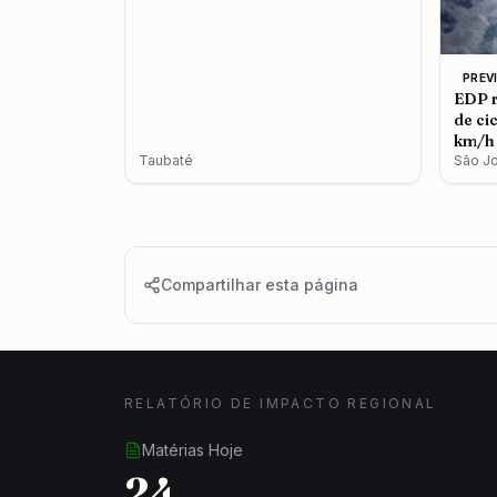
PREV
EDP r
de ci
km/h 
Taubaté
São J
Compartilhar esta página
RELATÓRIO DE IMPACTO REGIONAL
Matérias Hoje
24