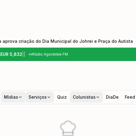
a criação do Dia Municipal do Johrei e Praça do Autista
•
6
EUR
5,832
|
|
Rádio AgoraVale FM
Mídias
Serviços
Quiz
Colunistas
DiaDe
Feed