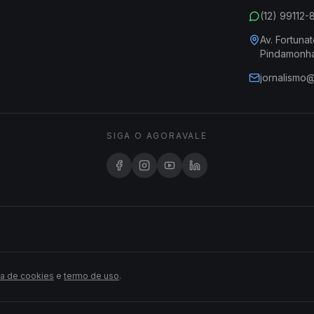
(12) 99112
Av. Fortunat
Pindamonh
jornalismo
SIGA O AGORAVALE
ca de cookies
e
termo de uso
.