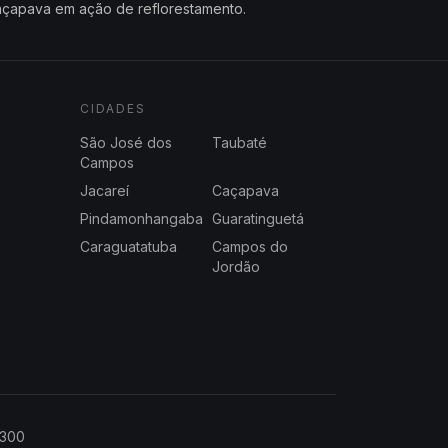
çapava em ação de reflorestamento.
CIDADES
São José dos
Taubaté
Campos
Jacareí
Caçapava
Pindamonhangaba
Guaratinguetá
Caraguatatuba
Campos do
Jordão
2300