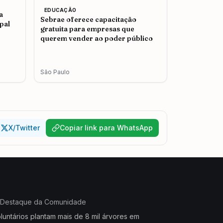
EDUCAÇÃO
a
Sebrae oferece capacitação
pal
gratuita para empresas que
querem vender ao poder público
São Paulo
X/Twitter
Copiar link para WhatsApp
Destaque da Comunidade
luntários plantam mais de 8 mil árvores em