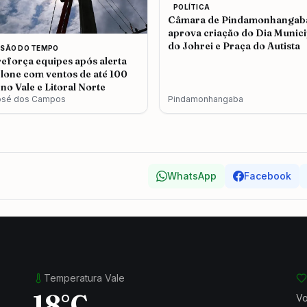
POLÍTICA
Câmara de Pindamonhangab
aprova criação do Dia Munici
do Johrei e Praça do Autista
ISÃO DO TEMPO
eforça equipes após alerta
clone com ventos de até 100
no Vale e Litoral Norte
osé dos Campos
Pindamonhangaba
WhatsApp
Facebook
Temperatura Vale
18°C
Vo