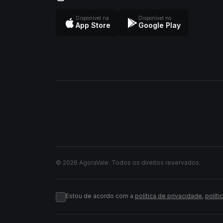
Disponível na
Disponível no
App Store
Google Play
© 2026 AgoraVale. Todos os direitos reservados.
Estou de acordo com a
política de privacidade
,
políti