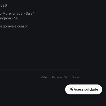
-8686
o Moreira, 505 - Sala 1
angaba - SP
@agoravale.com.br
Vale do Paraíba, SP — Brasil
Acessibilidade