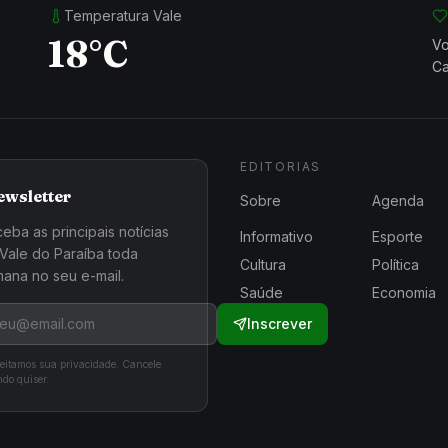
Temperatura Vale
18°C
Vo
Ca
EDITORIAS
ewsletter
Sobre
Agenda
eba as principais notícias
Informativo
Esporte
Vale do Paraíba toda
Cultura
Política
ana no seu e-mail.
Saúde
Economia
Inscrever
eitamos sua privacidade. Cancele
do quiser.