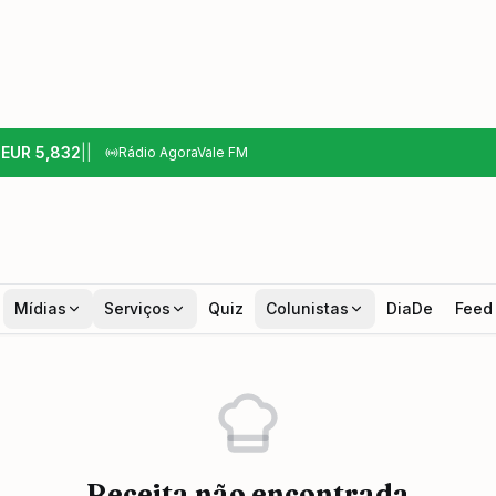
6
EUR
5,832
|
|
Rádio AgoraVale FM
Mídias
Serviços
Quiz
Colunistas
DiaDe
Feed
Receita não encontrada