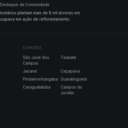
Destaque da Comunidade
luntários plantam mais de 8 mil árvores em
çapava em ação de reflorestamento.
CIDADES
São José dos
Taubaté
Campos
Jacareí
Caçapava
Pindamonhangaba
Guaratinguetá
Caraguatatuba
Campos do
Jordão