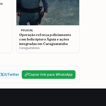
io
POLICIAL
Operação reforça policiamento
com helicóptero Águia e ações
integradas em Caraguatatuba
Caraguatatuba
X/Twitter
Copiar link para WhatsApp