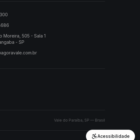
2300
-8686
o Moreira, 505 - Sala 1
angaba - SP
@agoravale.com.br
Vale do Paraíba, SP — Brasil
Acessibilidade