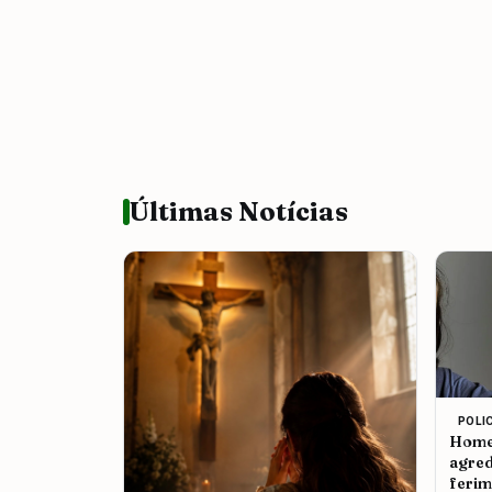
Últimas Notícias
POLI
Homem
agred
ferim