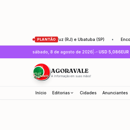
ntos entre Santa Cruz (RJ) e Ubatuba (SP)
•
Encontro de
PLANTÃO
sábado, 8 de agosto de 2026
|
USD
5,086
EUR
AGORAVALE
A Informação em suas mãos!
Início
Editorias
Cidades
Anunciantes