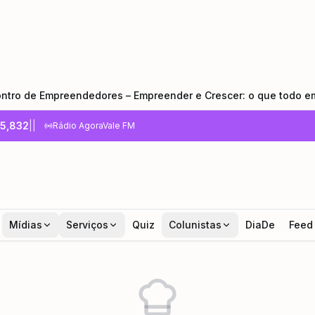
 Empreendedores – Empreender e Crescer: o que todo empreend
5,832
|
|
Rádio AgoraVale FM
Mídias
Serviços
Quiz
Colunistas
DiaDe
Feed