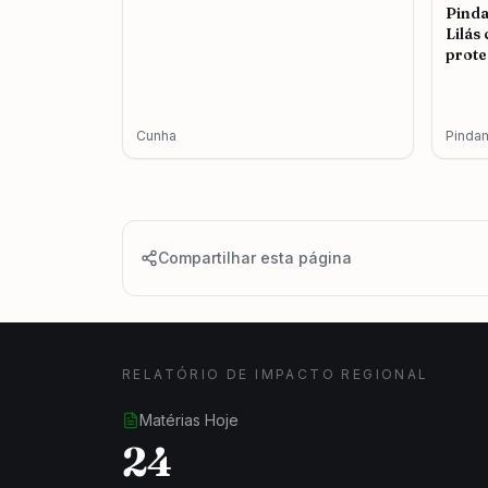
Pind
Lilás
prote
femin
Cunha
Pinda
Compartilhar esta página
RELATÓRIO DE IMPACTO REGIONAL
Matérias Hoje
24