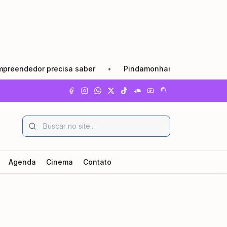
edor precisa saber
•
Pindamonhangaba lança Agosto Lilás 
Agenda
Cinema
Contato