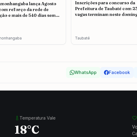
Inscrições para concurso da
amonhangaba lança Agosto
Prefeitura de Taubaté com 2
 com reforço da rede de
vagas terminam neste doming
ção e mais de 540 dias sem
icídio
monhangaba
Taubaté
WhatsApp
Facebook
Temperatura Vale
18°C
Vo
Ca