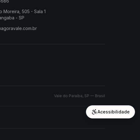
-8686
o Moreira, 505 - Sala 1
angaba - SP
@agoravale.com.br
Vale do Paraíba, SP — Brasil
Acessibilidade