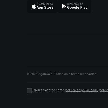
Disponível na
Disponível no
App Store
Google Play
© 2026 AgoraVale. Todos os direitos reservados.
Estou de acordo com a
política de privacidade
,
políti