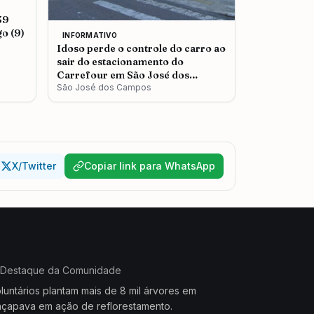
39
o (9)
INFORMATIVO
Idoso perde o controle do carro ao
sair do estacionamento do
Carrefour em São José dos
Campos
São José dos Campos
X/Twitter
Copiar link para WhatsApp
Destaque da Comunidade
luntários plantam mais de 8 mil árvores em
çapava em ação de reflorestamento.