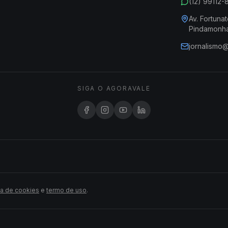
(12) 99112
Av. Fortunat
Pindamonh
jornalismo
SIGA O AGORAVALE
ca de cookies
e
termo de uso
.