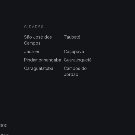
CIDADES
São José dos
Taubaté
Campos
Jacareí
Caçapava
Pindamonhangaba
Guaratinguetá
Caraguatatuba
Campos do
Jordão
2300