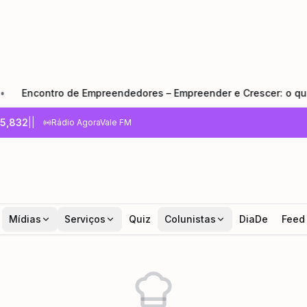
ontro de Empreendedores – Empreender e Crescer: o que todo 
5,832
|
|
Rádio AgoraVale FM
Mídias
Serviços
Quiz
Colunistas
DiaDe
Feed