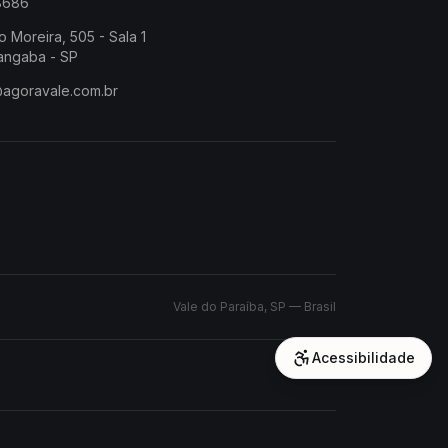
-8686
o Moreira, 505 - Sala 1
angaba - SP
@agoravale.com.br
Vale do Paraíba, SP — Brasil
Acessibilidade