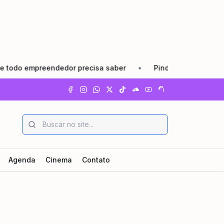
empreendedor precisa saber
•
Pindamonhangaba lança Agos
Agenda
Cinema
Contato