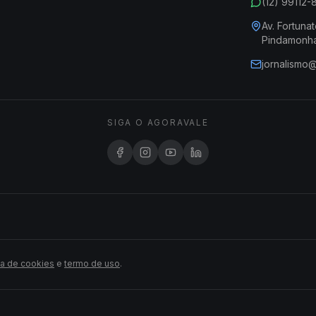
(12) 99112
Av. Fortunat
Pindamonh
jornalismo
SIGA O AGORAVALE
ca de cookies
e
termo de uso
.