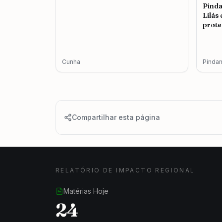
Pind
Lilás
prote
femin
Cunha
Pinda
Compartilhar esta página
RELATÓRIO DE IMPACTO REGIONAL
Matérias Hoje
24