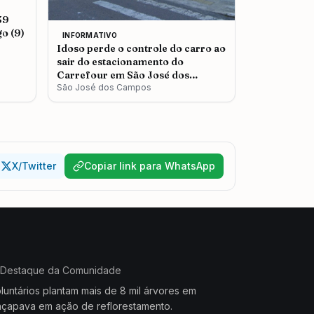
39
o (9)
INFORMATIVO
Idoso perde o controle do carro ao
sair do estacionamento do
Carrefour em São José dos
Campos
São José dos Campos
X/Twitter
Copiar link para WhatsApp
Destaque da Comunidade
luntários plantam mais de 8 mil árvores em
çapava em ação de reflorestamento.