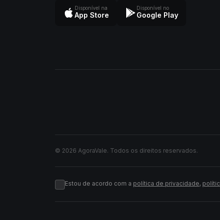
Disponível na
Disponível no
App Store
Google Play
© 2026 AgoraVale. Todos os direitos reservados.
Estou de acordo com a
política de privacidade
,
políti