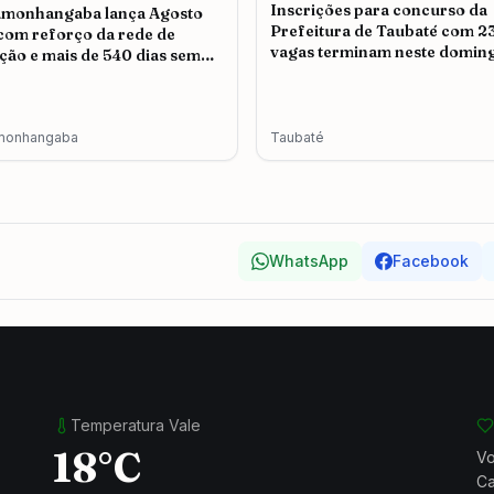
Inscrições para concurso da
amonhangaba lança Agosto
Prefeitura de Taubaté com 2
 com reforço da rede de
vagas terminam neste doming
ção e mais de 540 dias sem
icídio
monhangaba
Taubaté
WhatsApp
Facebook
Temperatura Vale
18°C
Vo
Ca