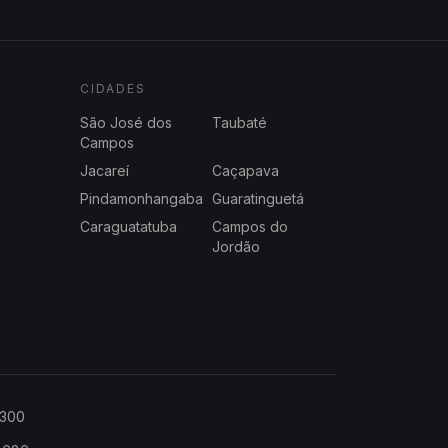
CIDADES
São José dos
Taubaté
Campos
Jacareí
Caçapava
Pindamonhangaba
Guaratinguetá
Caraguatatuba
Campos do
Jordão
2300