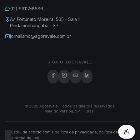
(12) 99112-8686
Av. Fortunato Moreira, 505 - Sala 1
Pindamonhangaba - SP
jornalismo@agoravale.com.br
SIGA O AGORAVALE
© 2026 AgoraVale. Todos os direitos reservados.
Vale do Paraíba, SP — Brasil
Estou de acordo com a
política de privacidade
,
política de cookies
e
termo de uso
.