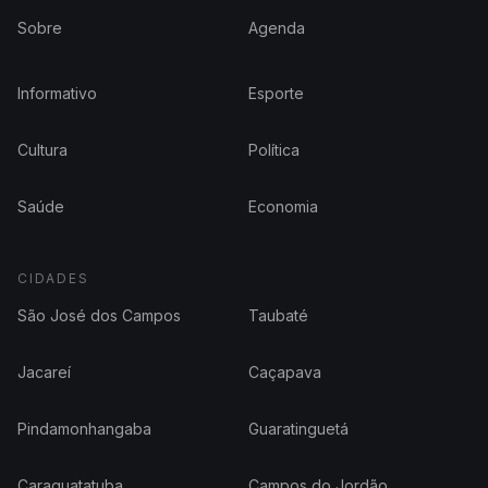
Sobre
Agenda
Informativo
Esporte
Cultura
Política
Saúde
Economia
CIDADES
São José dos Campos
Taubaté
Jacareí
Caçapava
Pindamonhangaba
Guaratinguetá
Caraguatatuba
Campos do Jordão