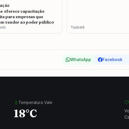
CAÇÃO
e oferece capacitação
ita para empresas que
m vender ao poder público
aulo
Taubaté
WhatsApp
Facebook
Temperatura Vale
18°C
Vo
Ca