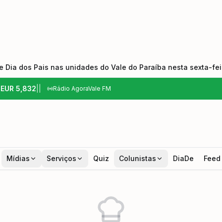
 Dia dos Pais nas unidades do Vale do Paraíba nesta sexta-feir
6
EUR
5,832
|
|
Rádio AgoraVale FM
Mídias
Serviços
Quiz
Colunistas
DiaDe
Feed