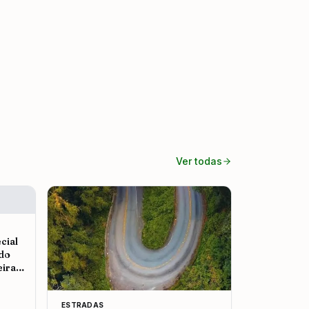
Ver todas
cial
 do
eira
ESTRADAS