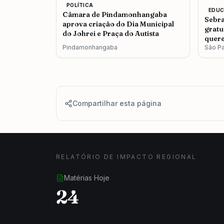
POLÍTICA
EDU
Câmara de Pindamonhangaba
Sebra
aprova criação do Dia Municipal
gratu
do Johrei e Praça do Autista
quere
Pindamonhangaba
São P
Compartilhar esta página
RELATÓRIO DE IMPACTO REGIONAL
Matérias Hoje
24