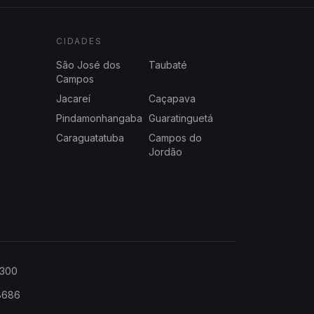
CIDADES
São José dos
Taubaté
Campos
Jacareí
Caçapava
Pindamonhangaba
Guaratinguetá
Caraguatatuba
Campos do
Jordão
2300
-8686