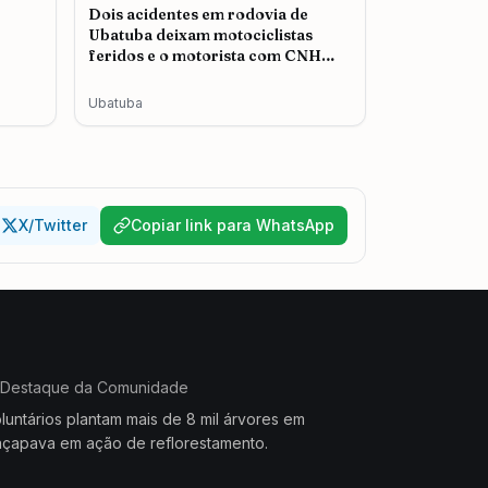
Dois acidentes em rodovia de
Ubatuba deixam motociclistas
feridos e o motorista com CNH
cassada é autuado
Ubatuba
X/Twitter
Copiar link para WhatsApp
Destaque da Comunidade
luntários plantam mais de 8 mil árvores em
çapava em ação de reflorestamento.