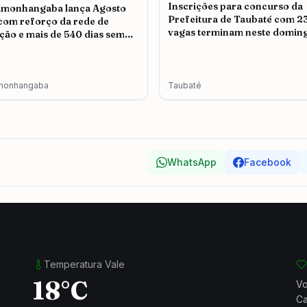
Inscrições para concurso da
amonhangaba lança Agosto
Prefeitura de Taubaté com 2
 com reforço da rede de
vagas terminam neste doming
ção e mais de 540 dias sem
icídio
monhangaba
Taubaté
WhatsApp
Facebook
Temperatura Vale
18°C
Vo
Ca