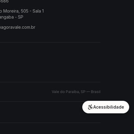
-8686
o Moreira, 505 - Sala 1
angaba - SP
@agoravale.com.br
Vale do Paraíba, SP — Brasil
Acessibilidade