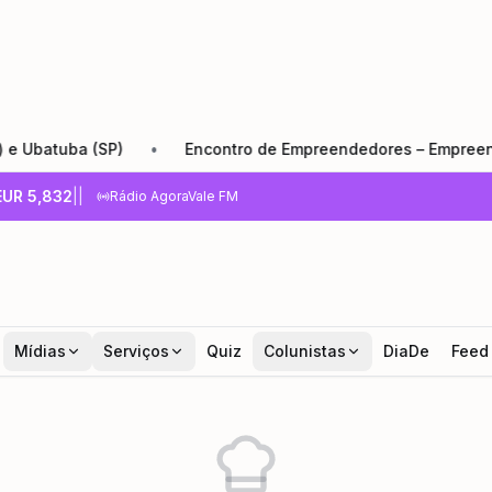
batuba (SP)
•
Encontro de Empreendedores – Empreender e
EUR
5,832
|
|
Rádio AgoraVale FM
Mídias
Serviços
Quiz
Colunistas
DiaDe
Feed