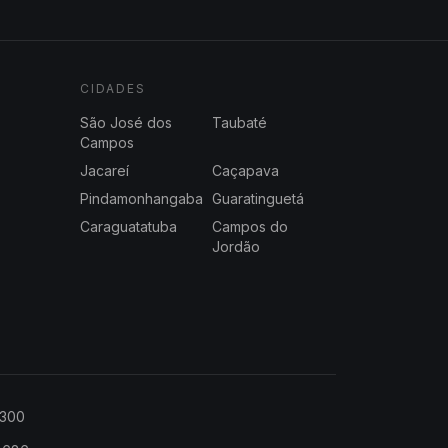
CIDADES
São José dos
Taubaté
Campos
Jacareí
Caçapava
Pindamonhangaba
Guaratinguetá
Caraguatatuba
Campos do
Jordão
2300