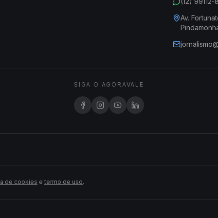
(12) 99112
Av. Fortunat
Pindamonh
jornalismo
SIGA O AGORAVALE
ca de cookies
e
termo de uso
.