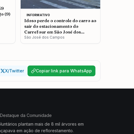
39
o (9)
INFORMATIVO
Idoso perde o controle do carro ao
sair do estacionamento do
Carrefour em São José dos
Campos
São José dos Campos
X/Twitter
Copiar link para WhatsApp
Destaque da Comunidade
luntários plantam mais de 8 mil árvores em
çapava em ação de reflorestamento.