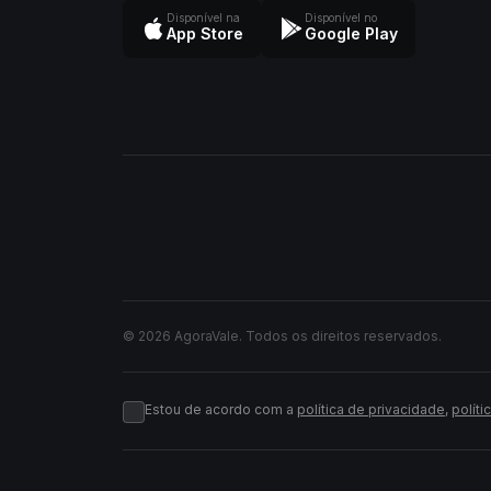
Disponível na
Disponível no
App Store
Google Play
© 2026 AgoraVale. Todos os direitos reservados.
Estou de acordo com a
política de privacidade
,
políti