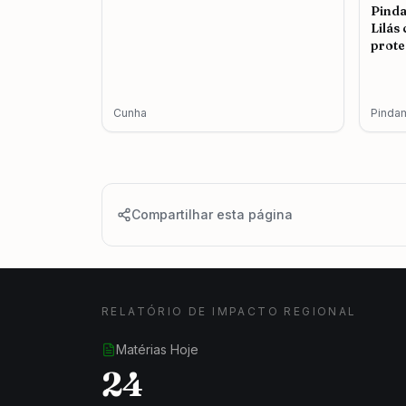
Pind
Lilás
prote
femin
Cunha
Pinda
Compartilhar esta página
RELATÓRIO DE IMPACTO REGIONAL
Matérias Hoje
24