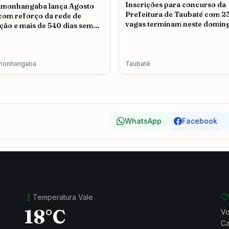
Inscrições para concurso da
amonhangaba lança Agosto
Prefeitura de Taubaté com 2
 com reforço da rede de
vagas terminam neste doming
ção e mais de 540 dias sem
icídio
monhangaba
Taubaté
WhatsApp
Facebook
Temperatura Vale
18°C
Vo
Ca