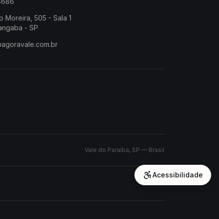
-8686
o Moreira, 505 - Sala 1
angaba - SP
@agoravale.com.br
Vale do Paraíba, SP — Brasil
Acessibilidade