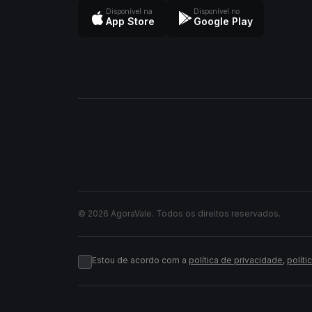
Disponível na
Disponível no
App Store
Google Play
© 2026 AgoraVale. Todos os direitos reservados.
Estou de acordo com a
política de privacidade
,
políti