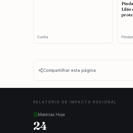
Pind
Lilás
prote
femin
Cunha
Pinda
Compartilhar esta página
RELATÓRIO DE IMPACTO REGIONAL
Matérias Hoje
24