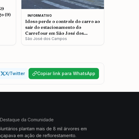
39
o (9)
INFORMATIVO
Idoso perde o controle do carro ao
sair do estacionamento do
Carrefour em São José dos
Campos
São José dos Campos
X/Twitter
Copiar link para WhatsApp
Destaque da Comunidade
luntários plantam mais de 8 mil árvores em
çapava em ação de reflorestamento.