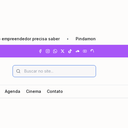
ndedor precisa saber
•
Pindamonhangaba lança Agosto Lil
Agenda
Cinema
Contato