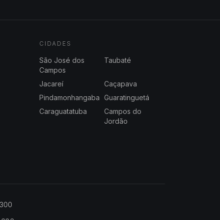
CIDADES
São José dos
Taubaté
Campos
Jacareí
Caçapava
Pindamonhangaba
Guaratinguetá
Caraguatatuba
Campos do
Jordão
2300