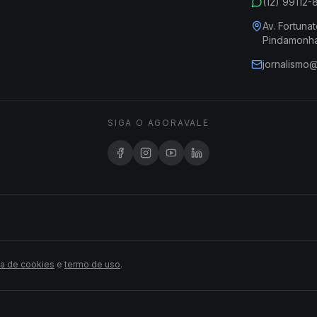
(12) 99112
Av. Fortunat
Pindamonh
jornalismo
SIGA O AGORAVALE
ca de cookies
e
termo de uso
.