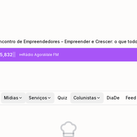
de Empreendedores – Empreender e Crescer: o que todo empree
5,832
|
|
Rádio AgoraVale FM
Mídias
Serviços
Quiz
Colunistas
DiaDe
Feed