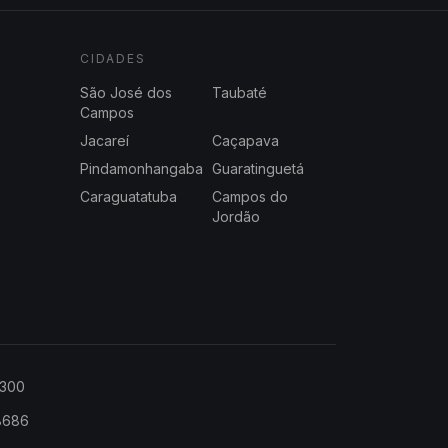
CIDADES
São José dos
Taubaté
Campos
Jacareí
Caçapava
Pindamonhangaba
Guaratinguetá
Caraguatatuba
Campos do
Jordão
2300
-8686