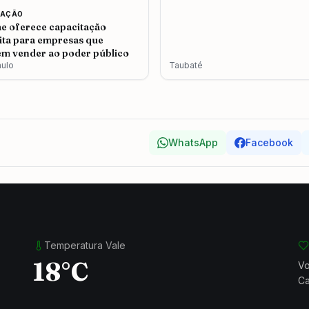
CAÇÃO
e oferece capacitação
ita para empresas que
m vender ao poder público
aulo
Taubaté
WhatsApp
Facebook
Temperatura Vale
18°C
Vo
Ca