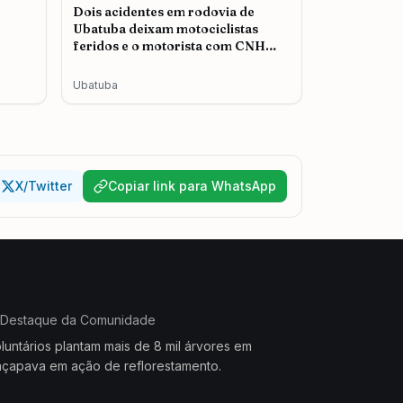
Dois acidentes em rodovia de
Ubatuba deixam motociclistas
feridos e o motorista com CNH
cassada é autuado
Ubatuba
X/Twitter
Copiar link para WhatsApp
Destaque da Comunidade
luntários plantam mais de 8 mil árvores em
çapava em ação de reflorestamento.