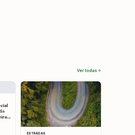
Ver todas
cial
 do
eira
ESTRADAS