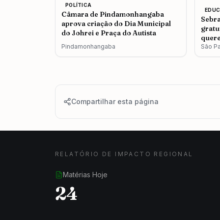
POLÍTICA
EDU
Câmara de Pindamonhangaba
Sebra
aprova criação do Dia Municipal
gratu
do Johrei e Praça do Autista
quere
Pindamonhangaba
São P
Compartilhar esta página
RELATÓRIO DE IMPACTO REGIONAL
Matérias Hoje
24