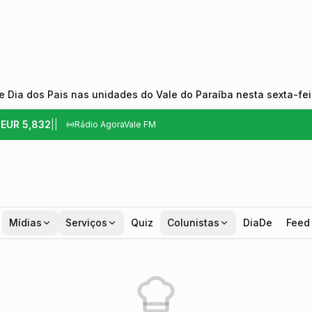
 Dia dos Pais nas unidades do Vale do Paraíba nesta sexta-feir
6
EUR
5,832
|
|
Rádio AgoraVale FM
Mídias
Serviços
Quiz
Colunistas
DiaDe
Feed