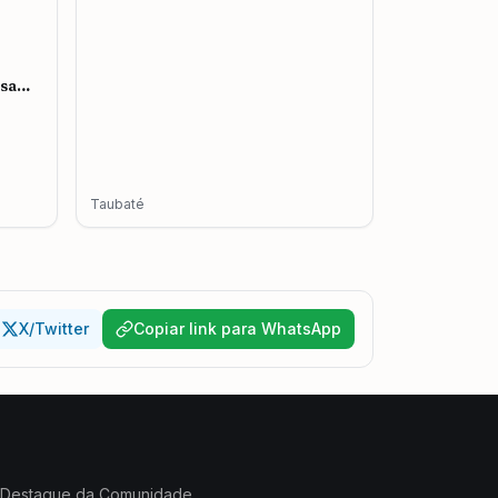
esa
mento
Taubaté
X/Twitter
Copiar link para WhatsApp
Destaque da Comunidade