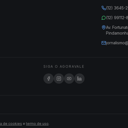
(12) 3645-
(12) 99112
Av. Fortunat
Pindamonh
jornalismo
SIGA O AGORAVALE
ca de cookies
e
termo de uso
.