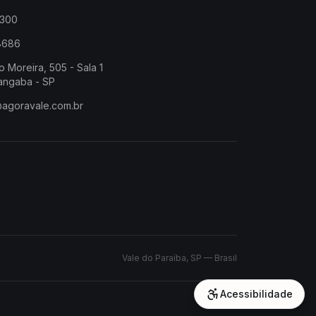
2300
-8686
o Moreira, 505 - Sala 1
angaba - SP
@agoravale.com.br
Vale do Paraíba, SP — Brasil
Acessibilidade