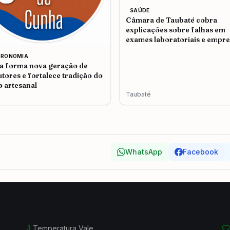
SAÚDE
Câmara de Taubaté cobra
explicações sobre falhas em
exames laboratoriais e empr
admite problemas no atendi
TRONOMIA
 forma nova geração de
tores e fortalece tradição do
o artesanal
Taubaté
WhatsApp
Facebook
Temperatura Vale