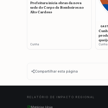
Prefeitura inicia obras da nova
sede do Corpo de Bombeiros no
Alto Cardoso
GAS
Cunha
produ
queij
Cunha
Cunha
Compartilhar esta página
RELATÓRIO DE IMPACTO REGIONAL
Matérias Hoje