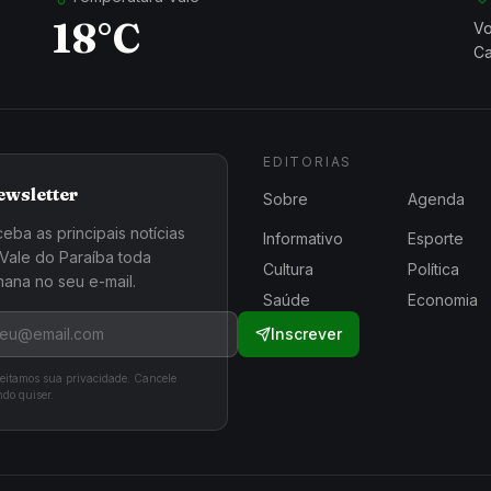
18°C
Vo
Ca
EDITORIAS
ewsletter
Sobre
Agenda
eba as principais notícias
Informativo
Esporte
Vale do Paraíba toda
Cultura
Política
ana no seu e-mail.
Saúde
Economia
Inscrever
eitamos sua privacidade. Cancele
do quiser.