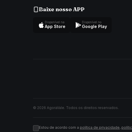
Baixe nosso APP
Disponível na
Disponível no
App Store
Google Play
© 2026 AgoraVale. Todos os direitos reservados.
Estou de acordo com a
política de privacidade
,
políti