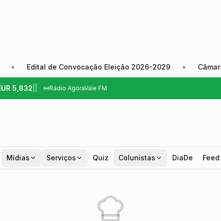
Edital de Convocação Eleição 2026-2029
•
Câmara de P
EUR
5,832
|
|
Rádio AgoraVale FM
Mídias
Serviços
Quiz
Colunistas
DiaDe
Feed