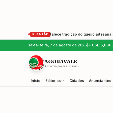
o de produtores e fortalece tradição do queijo artesanal
•
PLANTÃO
sexta-feira, 7 de agosto de 2026
|
USD
5,086
AGORAVALE
A Informação em suas mãos!
Início
Editorias
Cidades
Anunciantes