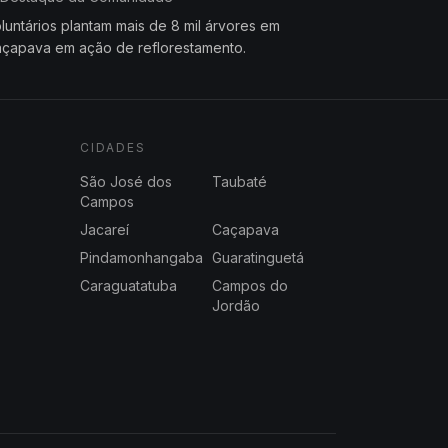
luntários plantam mais de 8 mil árvores em
çapava em ação de reflorestamento.
CIDADES
São José dos
Taubaté
Campos
Jacareí
Caçapava
Pindamonhangaba
Guaratinguetá
Caraguatatuba
Campos do
Jordão