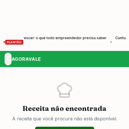
r e Crescer: o que todo empreendedor precisa saber
Cunha forma no
•
PLANTÃO
AGORAVALE
Receita não encontrada
A receita que você procura não está disponível.