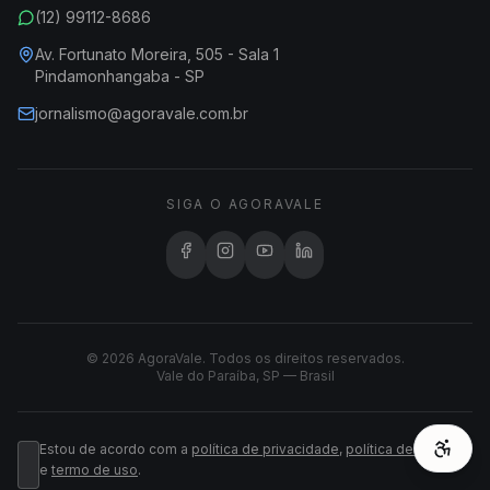
(12) 99112-8686
Av. Fortunato Moreira, 505 - Sala 1
Pindamonhangaba - SP
jornalismo@agoravale.com.br
SIGA O AGORAVALE
© 2026 AgoraVale. Todos os direitos reservados.
Vale do Paraíba, SP — Brasil
Estou de acordo com a
política de privacidade
,
política de cookies
e
termo de uso
.