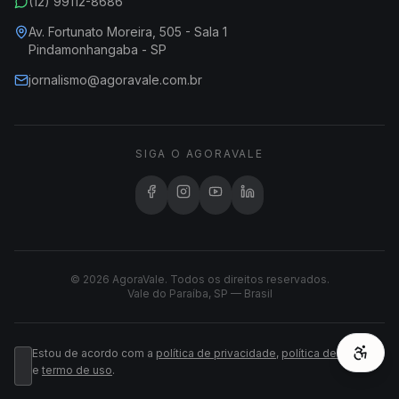
(12) 99112-8686
Av. Fortunato Moreira, 505 - Sala 1
Pindamonhangaba - SP
jornalismo@agoravale.com.br
SIGA O AGORAVALE
© 2026 AgoraVale. Todos os direitos reservados.
Vale do Paraíba, SP — Brasil
Estou de acordo com a
política de privacidade
,
política de cookies
e
termo de uso
.