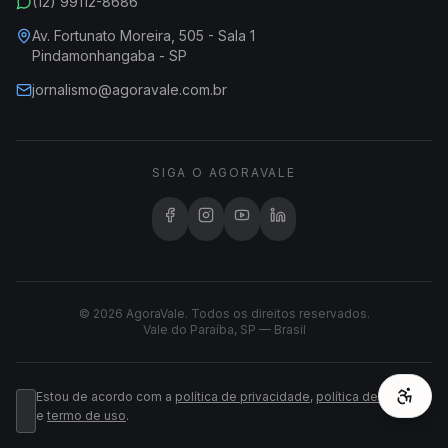
(12) 99112-8686
Av. Fortunato Moreira, 505 - Sala 1
Pindamonhangaba - SP
jornalismo@agoravale.com.br
SIGA O AGORAVALE
© 2026 AgoraVale. Todos os direitos reservados.
Vale do Paraíba, SP — Brasil
Estou de acordo com a
política de privacidade
,
política de cookies
e
termo de uso
.