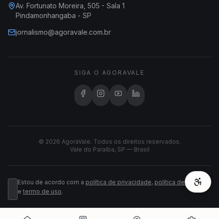
Av. Fortunato Moreira, 505 - Sala 1
Pindamonhangaba - SP
jornalismo@agoravale.com.br
SIGA O AGORAVALE
© 2026 AgoraVale. Todos os direitos reservados.
Vale do Paraíba, SP — Brasil
Estou de acordo com a
política de privacidade
,
política de cookies
e
termo de uso
.