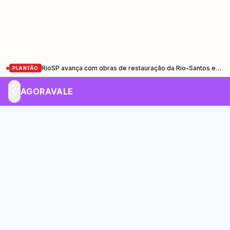
RioSP avança com obras de restauração da Rio-Santos entre Santa Cruz (RJ) e Ubatuba (SP)
PLANTÃO
AGORAVALE