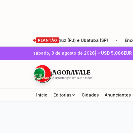
 entre Santa Cruz (RJ) e Ubatuba (SP)
•
Encontro de Empr
PLANTÃO
sábado, 8 de agosto de 2026
|
USD
5,086
EUR
AGORAVALE
A Informação em suas mãos!
Início
Editorias
Cidades
Anunciantes