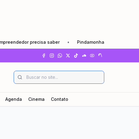
precisa saber
•
Pindamonhangaba lança Agosto Lilás com 
Agenda
Cinema
Contato