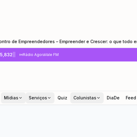
eendedores – Empreender e Crescer: o que todo empreendedor 
5,832
|
|
Rádio AgoraVale FM
Mídias
Serviços
Quiz
Colunistas
DiaDe
Feed