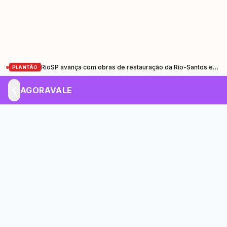
RioSP avança com obras de restauração da Rio-Santos entre Santa Cruz (RJ) e Ubatuba (SP)
PLANTÃO
AGORAVALE