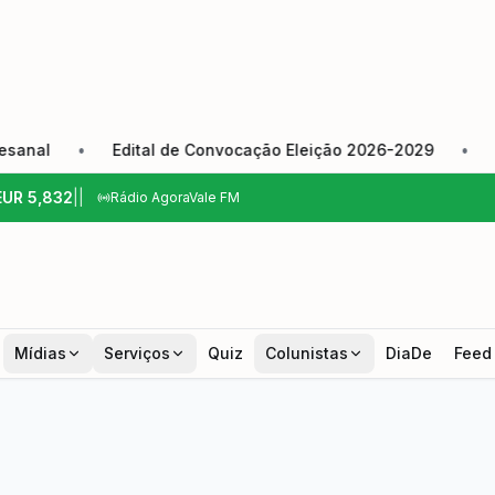
•
Edital de Convocação Eleição 2026-2029
•
Câmara d
EUR
5,832
|
|
Rádio AgoraVale FM
Mídias
Serviços
Quiz
Colunistas
DiaDe
Feed