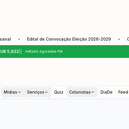
•
Edital de Convocação Eleição 2026-2029
•
Câmara de
EUR
5,832
|
|
Rádio AgoraVale FM
Mídias
Serviços
Quiz
Colunistas
DiaDe
Feed