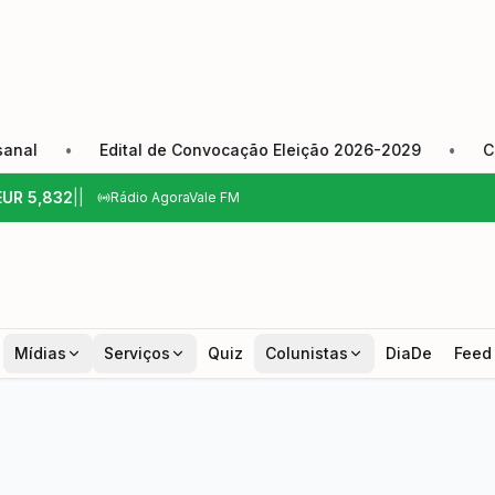
•
Edital de Convocação Eleição 2026-2029
•
Câmara de
EUR
5,832
|
|
Rádio AgoraVale FM
Mídias
Serviços
Quiz
Colunistas
DiaDe
Feed