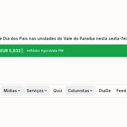
 Dia dos Pais nas unidades do Vale do Paraíba nesta sexta-feir
6
EUR
5,832
|
|
Rádio AgoraVale FM
Mídias
Serviços
Quiz
Colunistas
DiaDe
Feed