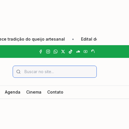
o do queijo artesanal
•
Edital de Convocação Eleição 20
Agenda
Cinema
Contato