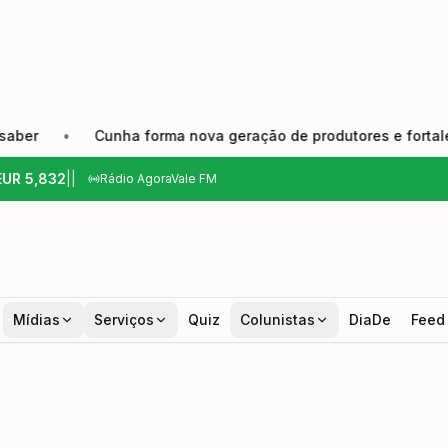
Cunha forma nova geração de produtores e fortalece tradiçã
EUR
5,832
|
|
Rádio AgoraVale FM
Mídias
Serviços
Quiz
Colunistas
DiaDe
Feed