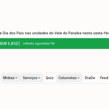
 Dia dos Pais nas unidades do Vale do Paraíba nesta sexta-feir
6
EUR
5,832
|
|
Rádio AgoraVale FM
Mídias
Serviços
Quiz
Colunistas
DiaDe
Feed