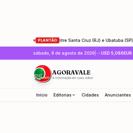
 da Rio-Santos entre Santa Cruz (RJ) e Ubatuba (SP)
•
En
PLANTÃO
sábado, 8 de agosto de 2026
|
USD
5,086
EUR
AGORAVALE
A Informação em suas mãos!
Início
Editorias
Cidades
Anunciantes