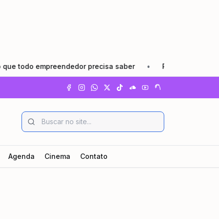
 empreendedor precisa saber
•
Pindamonhangaba lança Ago
Agenda
Cinema
Contato