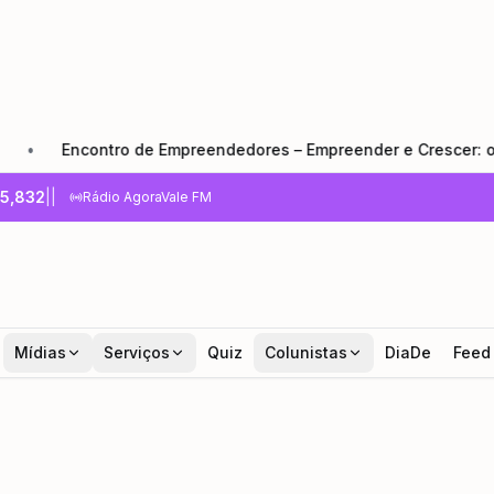
contro de Empreendedores – Empreender e Crescer: o que todo
5,832
|
|
Rádio AgoraVale FM
Mídias
Serviços
Quiz
Colunistas
DiaDe
Feed