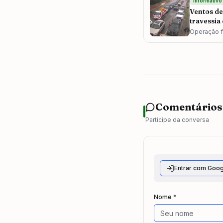
informativo
Ventos de
travessia
e Ilhabela
Operação f
horas nesta
travessias 
paralisadas
Comentários
Participe da conversa
Entrar com Goog
Nome *