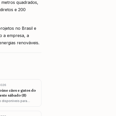
l metros quadrados,
diretos e 200
ojetos no Brasil e
o a empresa, a
 energias renováveis.
2026
eúne cães e gatos do
este sábado (8)
o disponíveis para
r durante o evento, que
ardim das Nações.