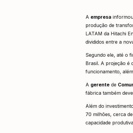
A
empresa
informou
produção de transfor
LATAM da Hitachi Ene
divididos entre a n
Segundo ele, até o f
Brasil. A projeção é
funcionamento, além 
A
gerente
de
Comun
fábrica também deve 
Além do investimento
70 milhões, cerca de
capacidade produtiva