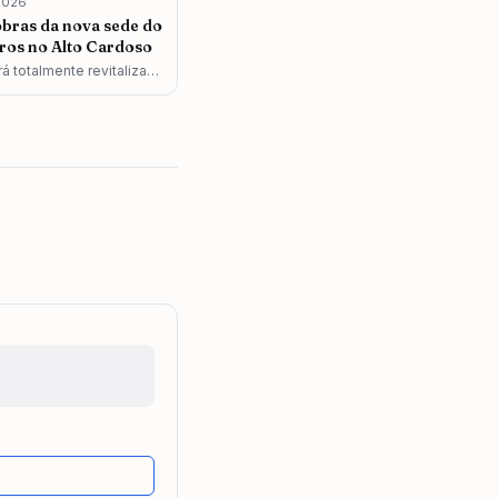
2026
 obras da nova sede do
os no Alto Cardoso
rá totalmente revitalizada
trutura moderna,
ade operacional da
ando a segurança pública
a.