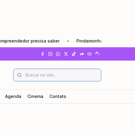
recisa saber
•
Pindamonhangaba lança Agosto Lilás com r
Agenda
Cinema
Contato