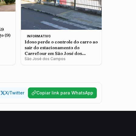
39
o (9)
INFORMATIVO
Idoso perde o controle do carro ao
sair do estacionamento do
Carrefour em São José dos
Campos
São José dos Campos
X/Twitter
Copiar link para WhatsApp