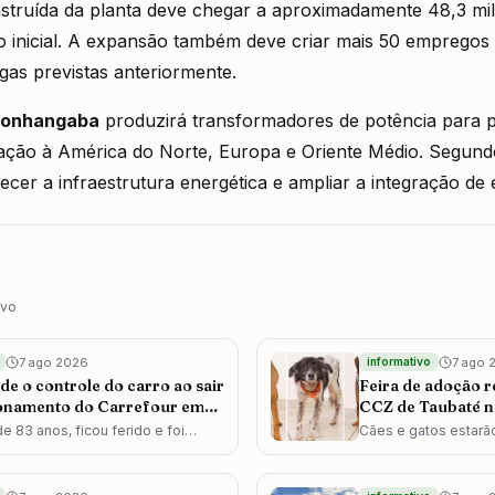
nstruída da planta deve chegar a aproximadamente 48,3 mi
 inicial. A expansão também deve criar mais 50 empregos 
agas previstas anteriormente.
monhangaba
produzirá transformadores de potência para pr
ção à América do Norte, Europa e Oriente Médio. Segund
alecer a infraestrutura energética e ampliar a integração de
ivo
7 ago 2026
7 ago 
informativo
de o controle do carro ao sair
Feira de adoção r
ionamento do Carrefour em
CCZ de Taubaté n
 dos Campos
de 83 anos, ficou ferido e foi
Cães e gatos estarã
ospital Vivalle; passageira, de 82,
encontrar um novo la
ou de atendimento.
será realizado no J