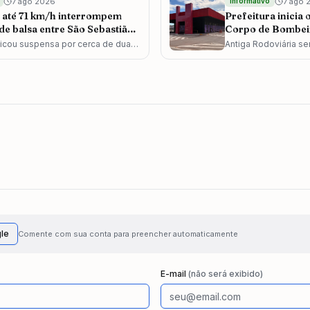
7 ago 2026
7 ago 
informativo
 até 71 km/h interrompem
Prefeitura inicia
 de balsa entre São Sebastião
Corpo de Bombeir
icou suspensa por cerca de duas
Antiga Rodoviária se
 sexta-feira (7); outras três
para receber uma es
do litoral paulista também estão
ampliando a capacid
.
corporação e reforç
em Pindamonhangab
le
Comente com sua conta para preencher automaticamente
E-mail
(não será exibido)