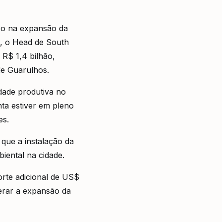
ico na expansão da
l, o Head de South
R$ 1,4 bilhão,
de Guarulhos.
dade produtiva no
nta estiver em pleno
es.
que a instalação da
iental na cidade.
rte adicional de US$
lerar a expansão da