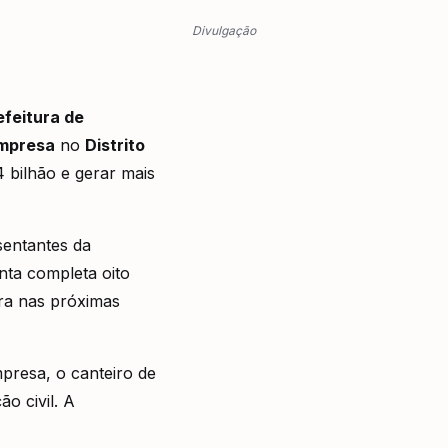
Divulgação
efeitura de
mpresa
no
Distrito
 bilhão e gerar mais
sentantes da
nta completa oito
ra nas próximas
presa, o canteiro de
o civil. A