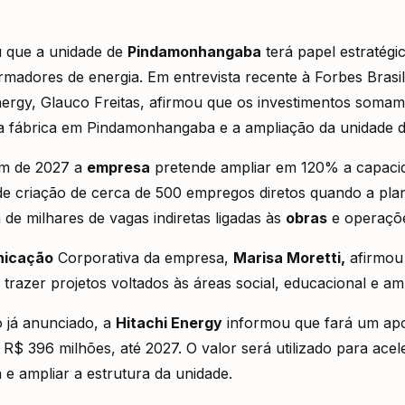
 que a unidade de
Pindamonhangaba
terá papel estratég
madores de energia. Em entrevista recente à Forbes Brasi
rgy, Glauco Freitas, afirmou que os investimentos somam 
ova fábrica em Pindamonhangaba e a ampliação da unidade 
im de 2027 a
empresa
pretende ampliar em 120% a capaci
 de criação de cerca de 500 empregos diretos quando a pla
de milhares de vagas indiretas ligadas às
obras
e operaçõ
icação
Corporativa da empresa,
Marisa Moretti,
afirmou 
trazer projetos voltados às áreas social, educacional e amb
 já anunciado, a
Hitachi Energy
informou que fará um apo
 R$ 396 milhões, até 2027. O valor será utilizado para ace
 e ampliar a estrutura da unidade.