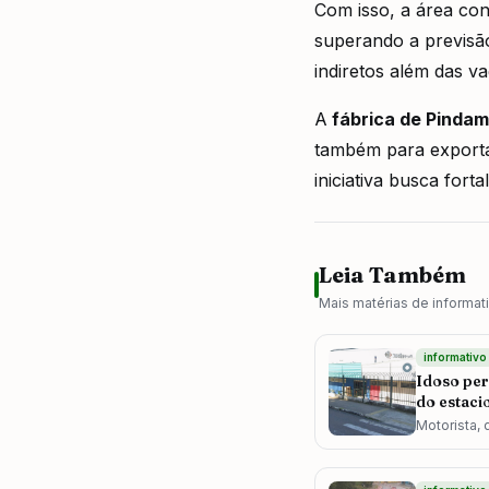
Com isso, a área co
superando a previsão
indiretos além das v
A
fábrica de Pinda
também para exporta
iniciativa busca fort
Leia Também
Mais matérias de
informat
informativo
Idoso per
do estac
São José
Motorista, 
levado ao H
não precis