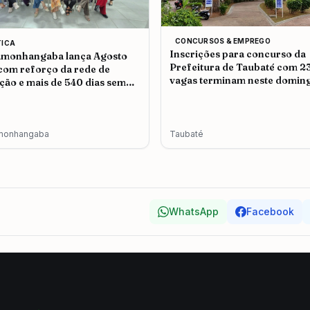
CONCURSOS & EMPREGO
TICA
Inscrições para concurso da
amonhangaba lança Agosto
Prefeitura de Taubaté com 2
 com reforço da rede de
vagas terminam neste doming
ção e mais de 540 dias sem
icídio
monhangaba
Taubaté
WhatsApp
Facebook