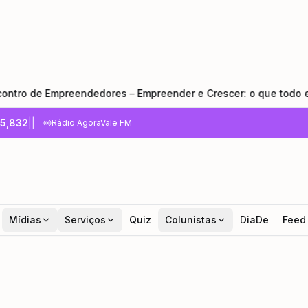
endedores – Empreender e Crescer: o que todo empreendedor p
5,832
|
|
Rádio AgoraVale FM
Mídias
Serviços
Quiz
Colunistas
DiaDe
Feed