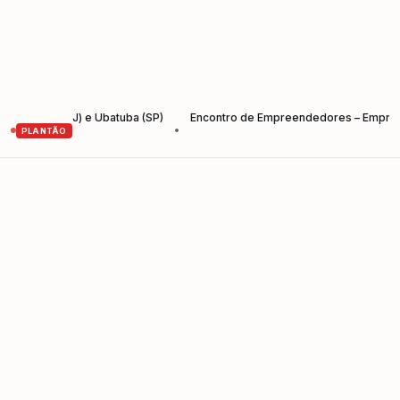
z (RJ) e Ubatuba (SP)
Encontro de Empreendedores – Empreender e C
•
PLANTÃO