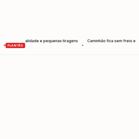
 em qualidade e pequenas tiragens
Caminhão fica sem freio e provoca 
•
PLANTÃO