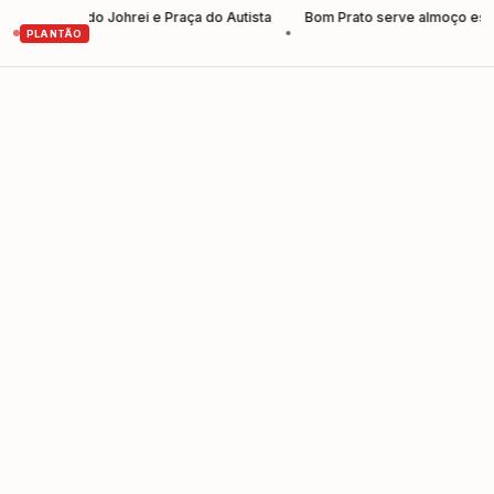
cipal do Johrei e Praça do Autista
Bom Prato serve almoço especial d
•
PLANTÃO