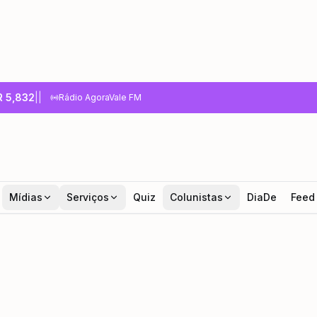
R
5,832
|
|
Rádio AgoraVale FM
Mídias
Serviços
Quiz
Colunistas
DiaDe
Feed