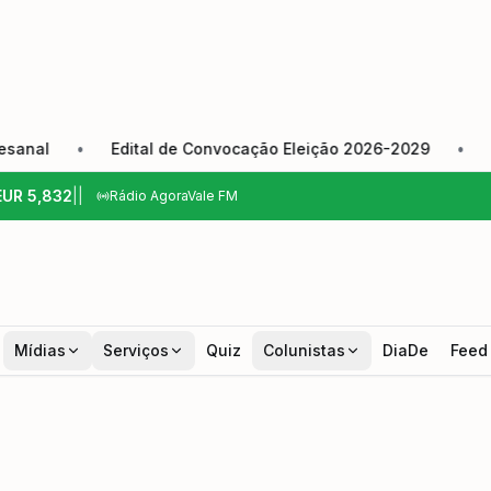
•
Edital de Convocação Eleição 2026-2029
•
Câmara d
EUR
5,832
|
|
Rádio AgoraVale FM
Mídias
Serviços
Quiz
Colunistas
DiaDe
Feed