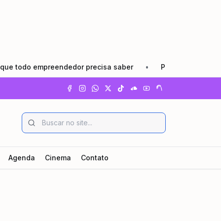
preendedor precisa saber
•
Pindamonhangaba lança Agosto
Agenda
Cinema
Contato