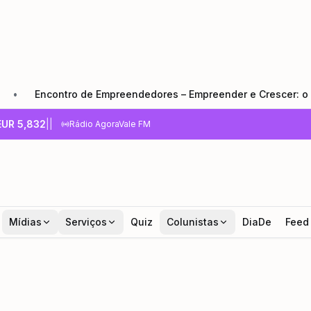
tro de Empreendedores – Empreender e Crescer: o que todo em
EUR
5,832
|
|
Rádio AgoraVale FM
Mídias
Serviços
Quiz
Colunistas
DiaDe
Feed