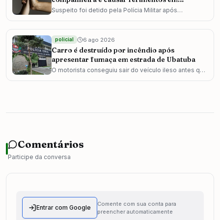
Cruzeiro
Suspeito foi detido pela Polícia Militar após
denúncias de violência doméstica na região; vítima
recebeu atendimento médico imediato.
6 ago 2026
policial
Carro é destruído por incêndio após
apresentar fumaça em estrada de Ubatuba
O motorista conseguiu sair do veículo ileso antes que
as chamas se alastrassem por completo; o trânsito na
via precisou ser temporariamente bloqueado.
Comentários
Participe da conversa
Comente com sua conta para
Entrar com Google
preencher automaticamente