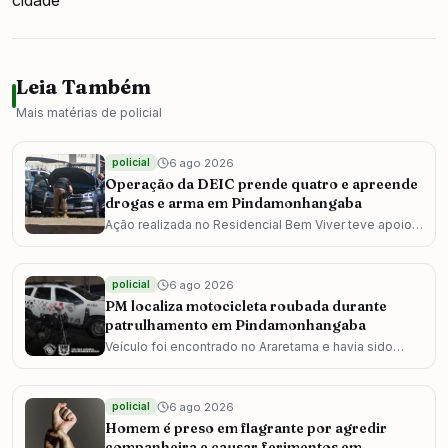
cidade
Leia Também
Mais matérias de
policial
6 ago 2026
policial
Operação da DEIC prende quatro e apreende
drogas e arma em Pindamonhangaba
Ação realizada no Residencial Bem Viver teve apoio
da GCM e também localizou veículo roubado e
equipamentos de comunicação.
6 ago 2026
policial
PM localiza motocicleta roubada durante
patrulhamento em Pindamonhangaba
Veículo foi encontrado no Araretama e havia sido
roubado horas antes, na mesma data.
6 ago 2026
policial
Homem é preso em flagrante por agredir
companheira e causar ferimentos em