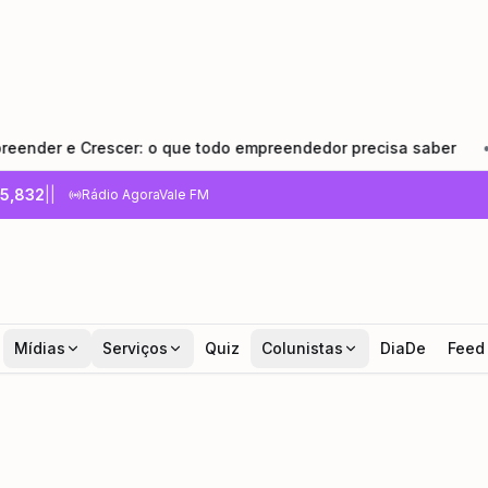
scer: o que todo empreendedor precisa saber
•
Pindamonh
5,832
|
|
Rádio AgoraVale FM
Mídias
Serviços
Quiz
Colunistas
DiaDe
Feed