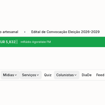
nal
•
Edital de Convocação Eleição 2026-2029
•
Câm
EUR
5,832
|
|
Rádio AgoraVale FM
Mídias
Serviços
Quiz
Colunistas
DiaDe
Feed