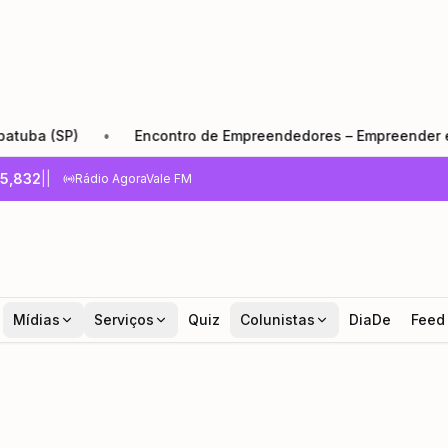
P)
•
Encontro de Empreendedores – Empreender e Crescer:
5,832
|
|
Rádio AgoraVale FM
Mídias
Serviços
Quiz
Colunistas
DiaDe
Feed